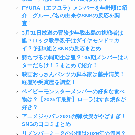
FYURA（エフユラ）メンバーを年齢順に紹
介！グループ名の由来やSNSの反応を調
査！
3月31日放送の冒険少年脱出島の挑戦者は
誰？ロック歌手親子はダイヤモンドユカ
イ？予想3組とSNSの反応まとめ
詩ちづるの同期生は誰？105期メンバーはス
ターだらけ！？まとめて紹介！
映画おっさんパンツの脚本家は藤井清美！
経歴や受賞歴を調査！
ベイビーモンスターメンバーの好きな食べ
物は？【2025年最新】ローラはすき焼きが
好き？
アニメジャパン2025混雑状況がやばすぎ！
SNSの口コミまとめ
リメンバーミー２の公開は2029年の何月？