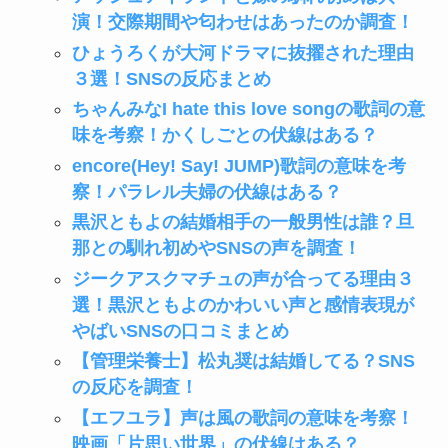
演！交際期間や匂わせはあったのか調査！
ひょうろくが大河ドラマに抜擢された理由
３選！SNSの反応まとめ
ちゃんみなI hate this love songの歌詞の意
味を考察！かくしごとの伏線はある？
encore(Hey! Say! JUMP)歌詞の意味を考
察！パラレル夫婦の伏線はある？
黒沢ともよの結婚相手の一般男性は誰？旦
那との馴れ初めやSNSの声を調査！
ジークアスクマチュの声が合ってる理由３
選！黒沢ともよのかわいい声と感情表現が
やばいSNSの口コミまとめ
【管理栄養士】松丸奨は結婚してる？SNS
の反応を調査！
【エフユラ】声は風の歌詞の意味を考察！
映画「片思い世界」の伏線はある？