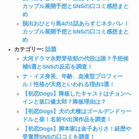
カップル展開予想とSNSの口コミ感想まと
め
脱出おひとり島4の1話あらすじネタバレ！
カップル展開予想とSNSの口コミ感想まと
め
カテゴリー:
話題
大河ドラマ永野芽依郁の代役は誰？予想候
補5選とSNSの反応を調査！
ナ・イヌ身長、年齢、血液型プロフィー
ル！性格が天然といわれる理由3選！
【初恋Dogs】降板したキャストはチョンへ
インと坂口健太郎？降板理由は？
【初恋Dogs】犬の犬種はゴールデンドゥー
ドルと柴！名前や出演作品を調査！
【初恋Dogs】脚本家は金子ありさ！経歴や
受賞歴SNSの口コミを調査！