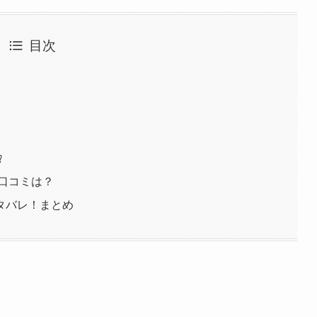
目次
！
⁉
の口コミは？
タバレ！まとめ