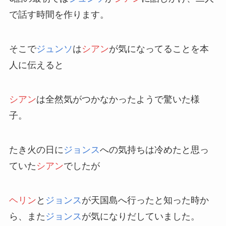
で話す時間を作ります。
そこで
ジュンソ
は
シアン
が気になってることを本
人に伝えると
シアン
は全然気がつかなかったようで驚いた様
子。
たき火の日に
ジョンス
への気持ちは冷めたと思っ
ていた
シアン
でしたが
ヘリン
と
ジョンス
が天国島へ行ったと知った時か
ら、また
ジョンス
が気になりだしていました。