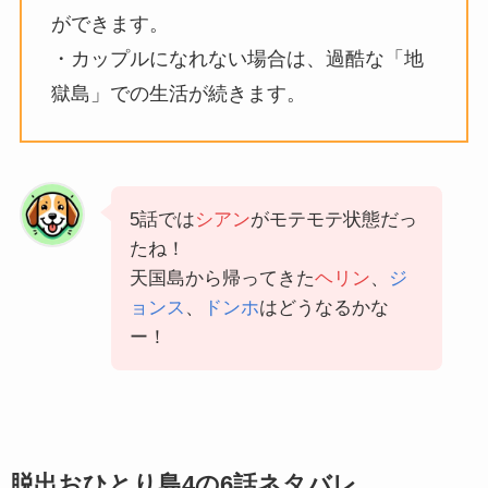
ができます。
・カップルになれない場合は、過酷な「地
獄島」での生活が続きます。
5話では
シアン
がモテモテ状態だっ
たね！
天国島から帰ってきた
ヘリン
、
ジ
ョンス
、
ドンホ
はどうなるかな
ー！
脱出おひとり島4の6話ネタバレ