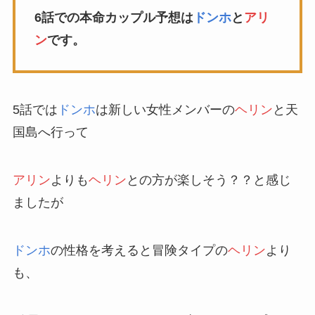
6話での本命カップル予想は
ドンホ
と
アリ
ン
です。
5話では
ドンホ
は新しい女性メンバーの
ヘリン
と天
国島へ行って
アリン
よりも
ヘリン
との方が楽しそう？？と感じ
ましたが
ドンホ
の性格を考えると冒険タイプの
ヘリン
より
も、