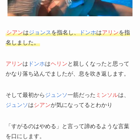
シアン
は
ジョンス
を指名し、
ドンホ
は
アリン
を指
名しました。
アリン
は
ドンホ
は
ヘリン
と親しくなったと思って
かなり落ち込んでましたが、息を吹き返します。
そして最初から
ジュンソ
一筋だった
ミンソル
は、
ジュンソ
は
シアン
が気になってるとわかり
「すがるのはやめる」と言って諦めるような言葉
を口にします。