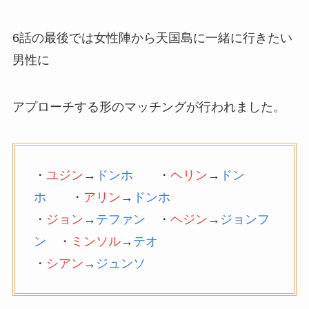
6話の最後では女性陣から天国島に一緒に行きたい
男性に
アプローチする形のマッチングが行われました。
・
ユジン
→
ドンホ
・
ヘリン
→
ドン
ホ
・
アリン
→
ドンホ
・
ジョン
→
テファン
・
ヘジン
→
ジョンフ
ン
・
ミンソル
→
テオ
・
シアン
→
ジュンソ