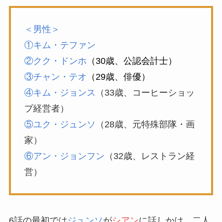
＜男性＞
①キム・テファン
②クク・ドンホ
（30歳、公認会計士）
③チャン・テオ
（29歳、俳優）
④キム・ジョンス
（33歳、コーヒーショッ
プ経営者）
⑤ユク・ジュンソ
（28歳、元特殊部隊・画
家）
⑥アン・ジョンフン
（32歳、レストラン経
営）
6話の最初では
ジュンソ
が
シアン
に話しかけ、二人